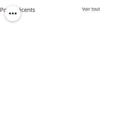
Posts récents
Voir tout
© Horsteo® 2026. Tous droits réservés.
Mentions légales
|
CGU
|
Contact