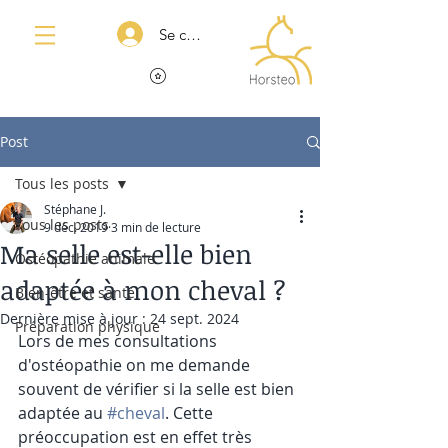
Se connecter
Post
Tous les posts
Stéphane J.
Tous les posts
9 déc. 2019
3 min de lecture
Ma selle est-elle bien
Ostéopathie animale
adaptée à mon cheval ?
Bien-être et santé
Dernière mise à jour :
24 sept. 2024
Préparation physique
Lors de mes consultations 
d'ostéopathie on me demande 
souvent de vérifier si la selle est bien 
adaptée au 
#cheval
. Cette 
préoccupation est en effet très 