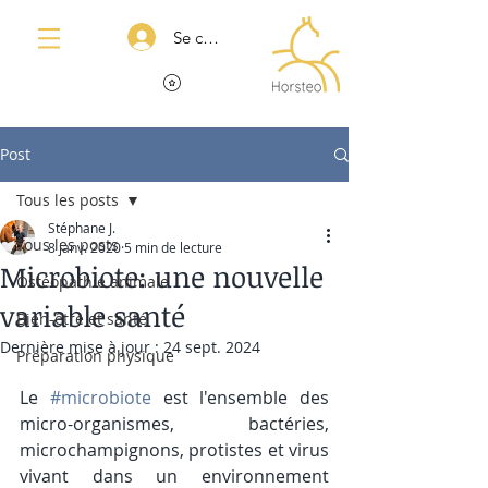
Se connecter
Post
Tous les posts
Stéphane J.
Tous les posts
8 janv. 2020
5 min de lecture
Microbiote: une nouvelle
Ostéopathie animale
variable santé
Bien-être et santé
Dernière mise à jour :
24 sept. 2024
Préparation physique
Le 
#microbiote
 est l'ensemble des 
micro-organismes, bactéries, 
microchampignons, protistes et virus 
vivant dans un environnement 