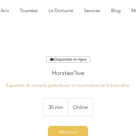
Avis
Tournées
Le Domaine
Services
Blog
M
Disponible en ligne
Horsteo’live
Expertise et conseils gratuits sur la locomotion et le bien-être.
30 min
3
Online
0
m
i
Réserver