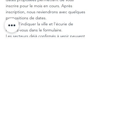
inscrire pour le mois en cours. Après 
inscription, nous reviendrons avec quelques 
propositions de dates.
Merci d'indiquer la ville et l'écurie de 
rendez-vous dans le formulaire. 
Les secteurs déjà confirmés à venir peuvent 
être consultés sur cette 
carte
, n'hésitez pas 
à nous consulter si vous souhaitez être 
ajouté à une tournée déjà confirmée.
Consultez les 
mentions légales
 pour plus 
d'informations sur la réglementation 
concernant la prise en charge 
ostéopathique des animaux.
A très bientôt. Stéphane J.
Partager cet évènement